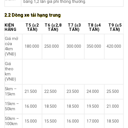
bằng 1,2 lần giá phí thông thường.
2.2 Dòng xe tải hạng trung
KIỆN
T5 (≤2
T6 (≤2,8
T7 (≤3
T8 (≤4
T9 (≤5
HÀNG
TẤN)
TẤN)
TẤN)
TẤN)
TẤN)
Giá mở
cửa
180.000
250.000
300.000
350.000
420.000
4km
(VNĐ)
Giá
theo
km
(VNĐ)
5km –
21.500
22.500
23.500
24.000
25.500
15km
15km –
16.000
18.500
18.500
19.500
21.000
50km
50km –
15.000
15.500
16.000
17.000
18.500
100km