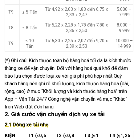
Từ 4,92 x 2,03 x 1,83 đến 6,75 x
5.000 –
T9
≤ 5 Tấn
2,33 x 2,47
7.999
Từ 5,22 x 2,28 x 1,78 đến 7,80 x
8.000 –
T8
≤ 8 Tấn
2,36 x 2,50
9.999
≤ 10
Từ 6,30 x 2,25 x 2,07 đến 9,20 x
10.000 –
T9
Tấn
2,39 x 2,53
14.999
(*) Ghi chú: Kích thước toàn bộ hàng hoá tối đa là kích thước
thùng xe để vận chuyển. Đối với hàng hoá quá khổ để đảm
bảo lựa chọn được loại xe với giá phí phù hợp nhất Quý
khách hàng nên ghi rõ khối lượng, kích thước hàng hoá (dài,
rộng, cao) ở mục “Khối lượng và kích thước hàng hoá” trên
App – Vận Tải 24/7 Công nghệ vận chuyển và mục “Khác”
trên Web đặt đơn hàng.
2. Giá cước vận chuyển dịch vụ xe tải
2.1 Dòng xe tải nhẹ
KIỆN
T1 (≤0,5
T2 (≤0,8
T3 (≤1
T4 (≤1,25