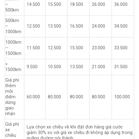
–
14.500
15.500
18.500
26.000
36.000
500km
500km
–
12.500
13.500
16.500
24.000
34.500
1000km
1000km
–
11.500
12.500
15.500
23.000
33.500
1500km
>
9.500
10.500
13.500
21.000
31.500
1500km
Giá phí
thêm
mỗi
điểm
60.000
80.000
80.000
80.000
100.000
dừng
giao
nhận
Giá phí
Lựa chọn xe chiều về khi đặt đơn hàng giá cước
xe
giảm 30% so với giá xe chiều đi không áp dụng trong
chiều
quãng đường nội thành