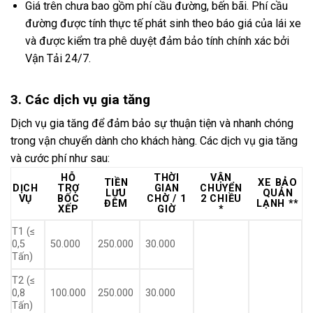
Giá trên chưa bao gồm phí cầu đường, bến bãi. Phí cầu
đường được tính thực tế phát sinh theo báo giá của lái xe
và được kiểm tra phê duyệt đảm bảo tính chính xác bởi
Vận Tải 24/7.
3. Các dịch vụ gia tăng
Dịch vụ gia tăng để đảm bảo sự thuận tiện và nhanh chóng
trong vận chuyển dành cho khách hàng. Các dịch vụ gia tăng
và cước phí như sau:
HỖ
THỜI
VẬN
TIỀN
XE BẢO
DỊCH
TRỢ
GIAN
CHUYỂN
LƯU
QUẢN
VỤ
BỐC
CHỜ / 1
2 CHIỀU
ĐÊM
LẠNH **
XẾP
GIỜ
*
T1 (≤
0,5
50.000
250.000
30.000
Tấn)
T2 (≤
0,8
100.000
250.000
30.000
Tấn)