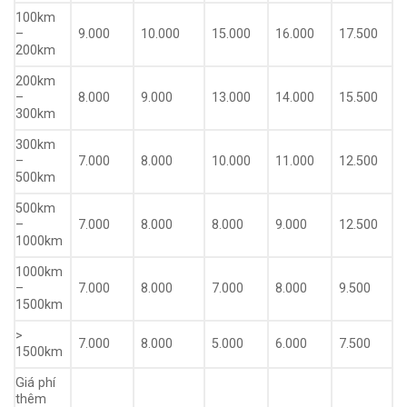
100km
–
9.000
10.000
15.000
16.000
17.500
200km
200km
–
8.000
9.000
13.000
14.000
15.500
300km
300km
–
7.000
8.000
10.000
11.000
12.500
500km
500km
–
7.000
8.000
8.000
9.000
12.500
1000km
1000km
–
7.000
8.000
7.000
8.000
9.500
1500km
>
7.000
8.000
5.000
6.000
7.500
1500km
Giá phí
thêm