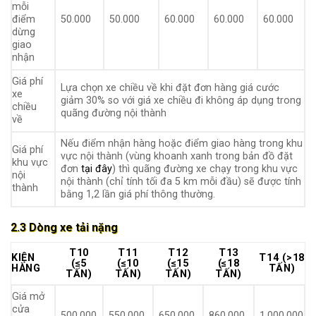
mỗi
điểm
50.000
50.000
60.000
60.000
60.000
dừng
giao
nhận
Giá phí
Lựa chọn xe chiều về khi đặt đơn hàng giá cước
xe
giảm 30% so với giá xe chiều đi không áp dụng trong
chiều
quãng đường nội thành
về
Nếu điểm nhận hàng hoặc điểm giao hàng trong khu
Giá phí
vực nội thành (vùng khoanh xanh trong bản đồ đặt
khu vực
đơn
tại đây
) thì quãng đường xe chạy trong khu vực
nội
nội thành (chỉ tính tối đa 5 km mỗi đầu) sẽ được tính
thành
bằng 1,2 lần giá phí thông thường.
2.3 Dòng xe tải nặng
T10
T11
T12
T13
KIỆN
T14 (>18
(≤5
(≤10
(≤15
(≤18
HÀNG
TẤN)
TẤN)
TẤN)
TẤN)
TẤN)
Giá mở
cửa
500.000
550.000
650.000
860.000
1.000.000