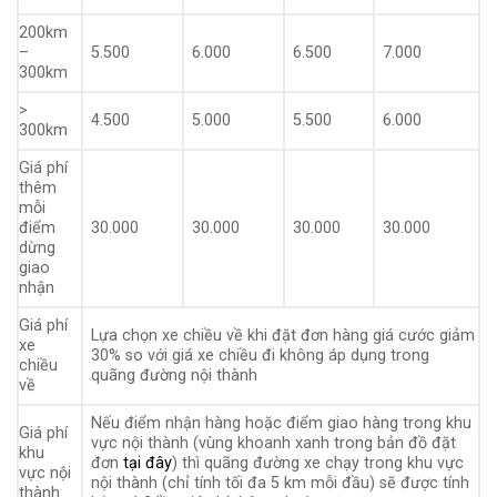
200km
–
5.500
6.000
6.500
7.000
300km
>
4.500
5.000
5.500
6.000
300km
Giá phí
thêm
mỗi
điểm
30.000
30.000
30.000
30.000
dừng
giao
nhận
Giá phí
Lựa chọn xe chiều về khi đặt đơn hàng giá cước giảm
xe
30% so với giá xe chiều đi không áp dụng trong
chiều
quãng đường nội thành
về
Nếu điểm nhận hàng hoặc điểm giao hàng trong khu
Giá phí
vực nội thành (vùng khoanh xanh trong bản đồ đặt
khu
đơn
tại đây
) thì quãng đường xe chạy trong khu vực
vực nội
nội thành (chỉ tính tối đa 5 km mỗi đầu) sẽ được tính
thành