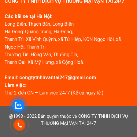
CÔNG TY TNHH DỊCH VỤ THƯƠNG MẠI VẬN TẢI 24/7
Các bãi xe tại Hà Nội:
Long Biên: Thạch Bàn, Long Biên;
Hà Đông: Quang Trung, Hà Đông;
Thanh Trì: Xã Vĩnh Quỳnh, xã Tứ Hiệp, KCN Ngọc Hồi, xã
Ngọc Hồi, Thanh Trì.
Thường Tín: Hồng Vân, Thường Tín,
Thanh Oai: Xã Mỹ Hưng, xã Cộng Hoà.
Email:
congtytnhhvantai247@gmail.com
Làm việc:
Thứ 2 đến CN – Làm việc 24/7 (Kể cả ngày lễ )
@1998 - 2022 Bản quyền thuộc về CÔNG TY TNHH DỊCH VỤ
THƯƠNG MẠI VẬN TẢI 24/7