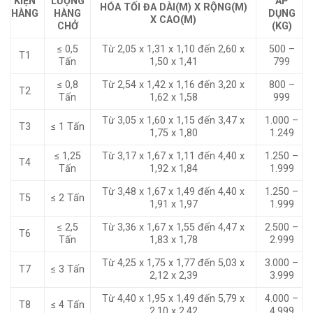
KIỆN
LƯỢNG
ÁP
HÓA TỐI ĐA DÀI(M) X RỘNG(M)
HÀNG
HÀNG
DỤNG
X CAO(M)
CHỞ
(KG)
≤ 0,5
Từ 2,05 x 1,31 x 1,10 đến 2,60 x
500 –
T1
Tấn
1,50 x 1,41
799
≤ 0,8
Từ 2,54 x 1,42 x 1,16 đến 3,20 x
800 –
T2
Tấn
1,62 x 1,58
999
Từ 3,05 x 1,60 x 1,15 đến 3,47 x
1.000 –
T3
≤ 1 Tấn
1,75 x 1,80
1.249
≤ 1,25
Từ 3,17 x 1,67 x 1,11 đến 4,40 x
1.250 –
T4
Tấn
1,92 x 1,84
1.999
Từ 3,48 x 1,67 x 1,49 đến 4,40 x
1.250 –
T5
≤ 2 Tấn
1,91 x 1,97
1.999
≤ 2,5
Từ 3,36 x 1,67 x 1,55 đến 4,47 x
2.500 –
T6
Tấn
1,83 x 1,78
2.999
Từ 4,25 x 1,75 x 1,77 đến 5,03 x
3.000 –
T7
≤ 3 Tấn
2,12 x 2,39
3.999
Từ 4,40 x 1,95 x 1,49 đến 5,79 x
4.000 –
T8
≤ 4 Tấn
2,10 x 2,42
4.999