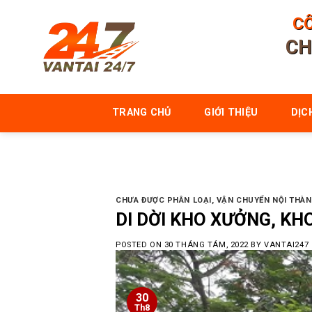
Skip
CÔ
to
CH
content
TRANG CHỦ
GIỚI THIỆU
DỊC
CHƯA ĐƯỢC PHÂN LOẠI
,
VẬN CHUYỂN NỘI THÀN
DI DỜI KHO XƯỞNG, KHO
POSTED ON
30 THÁNG TÁM, 2022
BY
VANTAI247
30
Th8