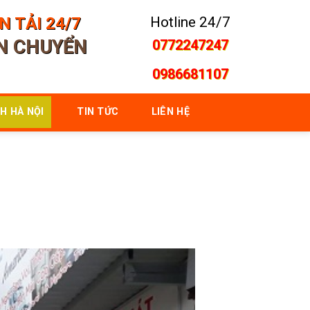
 TẢI 24/7
Hotline 24/7
ẬN CHUYỂN
0772247247
0986681107
H HÀ NỘI
TIN TỨC
LIÊN HỆ