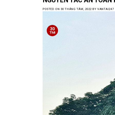
POSTED ON
30 THÁNG TÁM, 2022
BY
VANTAI247
30
Th8