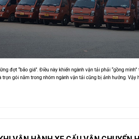
ững đợt “bão giá”. Điều này khiến ngành vận tải phải “gồng mình” 
hà trọn gói nằm trong nhóm ngành vận tải cũng bị ảnh hưởng. Vậy 
KHI VẬN HÀNH XE CẨU VẬN CHUYỂN 