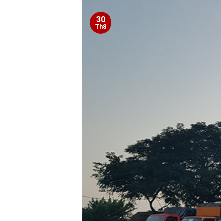
30
Th8