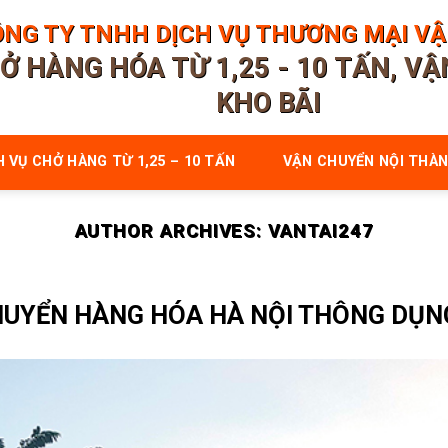
NG TY TNHH DỊCH VỤ THƯƠNG MẠI VẬN
Ở HÀNG HÓA TỪ 1,25 - 10 TẤN, V
KHO BÃI
H VỤ CHỞ HÀNG TỪ 1,25 – 10 TẤN
VẬN CHUYỂN NỘI THÀN
AUTHOR ARCHIVES:
VANTAI247
HUYỂN HÀNG HÓA HÀ NỘI THÔNG DỤN