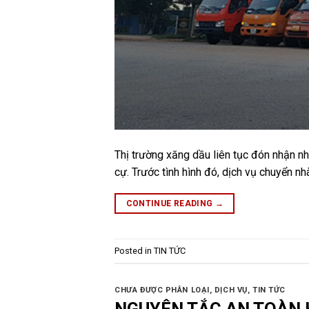
Thị trường xăng dầu liên tục đón nhận nh
cự. Trước tình hình đó, dịch vụ chuyển n
CONTINUE READING
→
Posted in
TIN TỨC
CHƯA ĐƯỢC PHÂN LOẠI
,
DỊCH VỤ
,
TIN TỨC
NGUYÊN TẮC AN TOÀN 