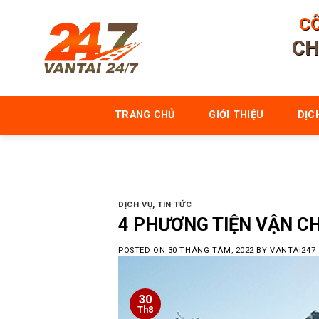
Skip
CÔ
to
CH
content
TRANG CHỦ
GIỚI THIỆU
DỊC
DỊCH VỤ
,
TIN TỨC
4 PHƯƠNG TIỆN VẬN C
POSTED ON
30 THÁNG TÁM, 2022
BY
VANTAI247
30
Th8