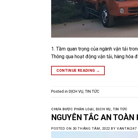
1. Tầm quan trọng của ngành vận tải trong
Thông qua hoạt động vận tải, hàng hóa đ
CONTINUE READING
→
Posted in
DỊCH VỤ
,
TIN TỨC
CHƯA ĐƯỢC PHÂN LOẠI
,
DỊCH VỤ
,
TIN TỨC
NGUYÊN TẮC AN TOÀN 
POSTED ON
30 THÁNG TÁM, 2022
BY
VANTAI247