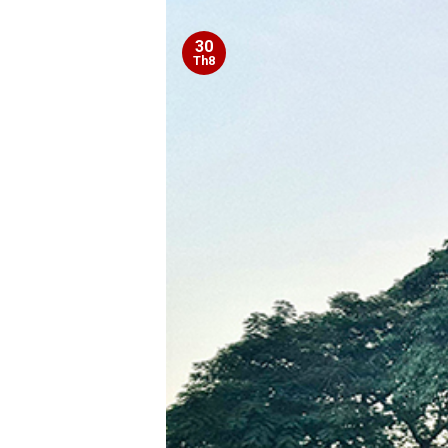
30
Th8