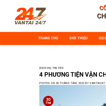
Skip
CÔ
to
CH
content
TRANG CHỦ
GIỚI THIỆU
DỊC
DỊCH VỤ
,
TIN TỨC
4 PHƯƠNG TIỆN VẬN C
POSTED ON
30 THÁNG TÁM, 2022
BY
VANTAI247
30
Th8