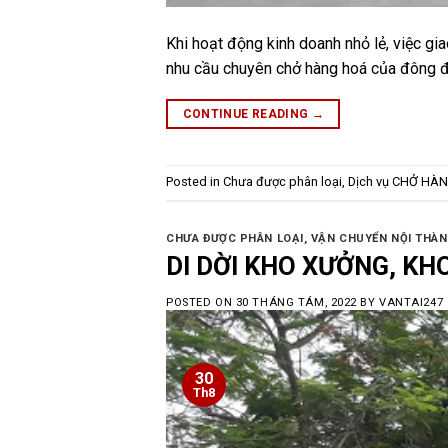
Khi hoạt động kinh doanh nhỏ lẻ, việc gia
nhu cầu chuyên chở hàng hoá của đông đả
CONTINUE READING
→
Posted in
Chưa được phân loại
,
Dịch vụ CHỞ HÀN
CHƯA ĐƯỢC PHÂN LOẠI
,
VẬN CHUYỂN NỘI THÀN
DI DỜI KHO XƯỞNG, KHO
POSTED ON
30 THÁNG TÁM, 2022
BY
VANTAI247
30
Th8