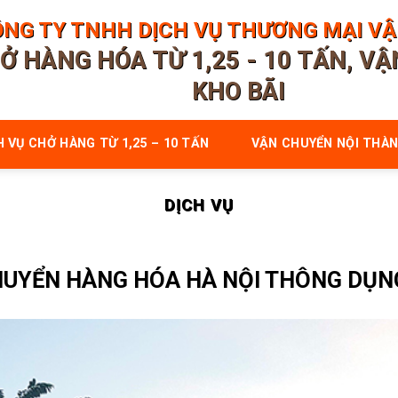
NG TY TNHH DỊCH VỤ THƯƠNG MẠI VẬN
Ở HÀNG HÓA TỪ 1,25 - 10 TẤN, V
KHO BÃI
H VỤ CHỞ HÀNG TỪ 1,25 – 10 TẤN
VẬN CHUYỂN NỘI THÀN
DỊCH VỤ
HUYỂN HÀNG HÓA HÀ NỘI THÔNG DỤN